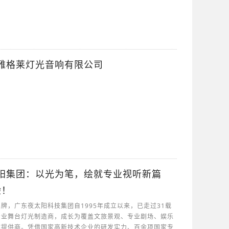
|广东雅格莱灯光音响有限公司
|夜太阳集团：以光为笔，绘就专业视听新篇
验！
牌，广东夜太阳科技集团自1995年成立以来，已走过31载
专业舞台灯光制造商，成长为覆盖文旅景观、专业剧场、娱乐
案提供商。凭借国家高新技术企业的研发实力、百余项国家专