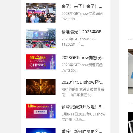
来了！来了！来了！年度行业盛事--GETshow闪耀登场！5月8-11日不见不散！
2023年GETshow展邀请函
Invitatio...
精准曝光！2023年GETshow展广告位欢迎预订啦！
2023年GETshow.5.8-
112023年广...
2023GETshow向您发来一份展会邀请函！请查收！
2023年GETshow展邀请函
Invitatio...
2023年“GETshow杯”青年舞台灯光设计师大赛现已进入初赛评审阶段！
期待你的创意设计被世界看
见！ 由广东演艺设...
预登记通道开放啦！5月来GETshow，提前线上预登记，便捷观展，快快报名吧！
5月8-11日2023年GETshow
展广州（国际...
重磅！新冠肺炎更名为新冠感染，恢复出境、取消入境集中隔离！