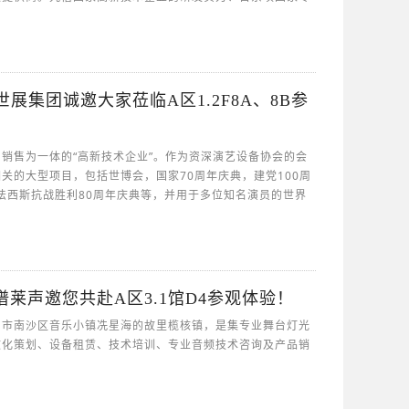
江苏世展集团诚邀大家莅临A区1.2F8A、8B参
销售为一体的“高新技术企业”。作为资深演艺设备协会的会
关的大型项目，包括世博会，国家70周年庆典，建党100周
反法西斯抗战胜利80周年庆典等，并用于多位知名演员的世界
PLA谱莱声邀您共赴A区3.1馆D4参观体验！
州市南沙区音乐小镇冼星海的故里榄核镇，是集专业舞台灯光
文化策划、设备租赁、技术培训、专业音频技术咨询及产品销