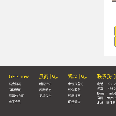
GETshow
展商中心
观众中心
联系我们
展会概况
新闻资讯
参观预登记
电话：（86 20
传真：（86 20
同期活动
展商动态
观众服务
E-mail：info
展馆分布图
招标公告
观展指南
官网：https:/
电子会刊
问卷调查
地址：珠江科