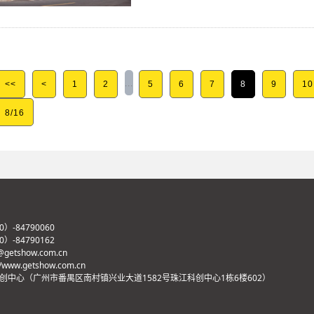
...
<<
<
1
2
5
6
7
8
9
10
8/16
）-84790060
）-84790162
@getshow.com.cn
/www.getshow.com.cn
创中心（广州市番禺区南村镇兴业大道1582号珠江科创中心1栋6楼602）