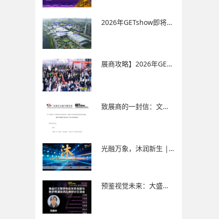
2026年GETshow即将震撼启幕！精彩纷呈的同期活动不容错过！
展商攻略】2026年GETshow布展、筹展攻略！（必看）
致展商的一封信：文明参展，尊重知识产权，共建绿色、安静国际商务平台！
光融万象，沐润新生 | 2026年大型原创主题灯光秀Cshow重磅来袭！
预鉴视觉未来：大盛工作室携手行业巨擘，登陆 2026 GETshow 跨界呈现！