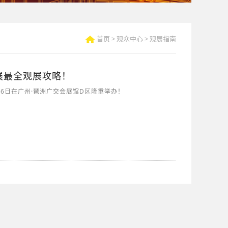
首页
>
观众中心
>
观展指南
ow展最全观展攻略！
3--6日在广州·琶洲广交会展馆D区隆重举办！