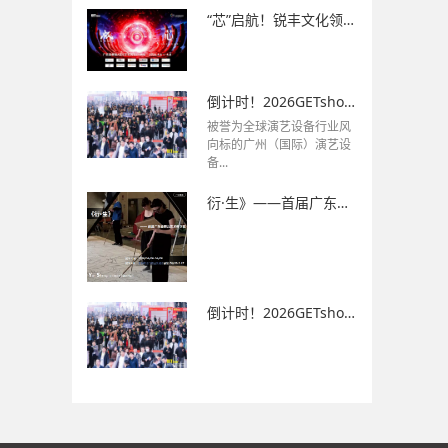
“芯”启航！锐丰文化领衔打造2026 年GETshow《极SHOW》再度亮相
倒计时！2026GETshow即将启幕！观展全攻略速收藏！
被誉为全球演艺设备行业风
向标的广州（国际）演艺设
备...
衍·生》——首届广东省舞台美术教学展重磅来袭！
倒计时！2026GETshow即将启幕！观展全攻略速收藏！