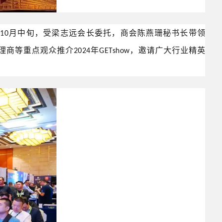
年
月中旬，受梁志远会长委托，商会陈燕珊秘书长带领
10
理商等重点观众推介
年
，邀请广大行业精英
2024
GETshow