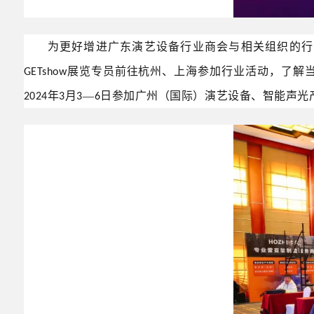
为更好增进广东演艺设备行业商会与相关组织的行
展览专员前往杭州、上海参加行业活动，了解
GETshow
年
月
—
日参加广州（国际）演艺设备、智能声光
2024
3
3
6