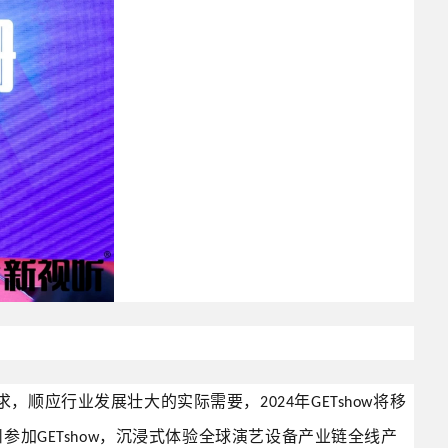
求，顺应行业发展壮大的实际需要，
年
将移
2024
GETshow
州参加
GETshow，沉浸式体验全球演艺设备产业链全线产