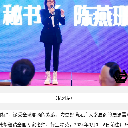
（杭州站）
向标”，深受全球客商的欢迎。为更好满足广大参展商的展览需
诚挚邀请全国专家老师、行业精英，
年
月
—
日前往广
2024
3
3
6