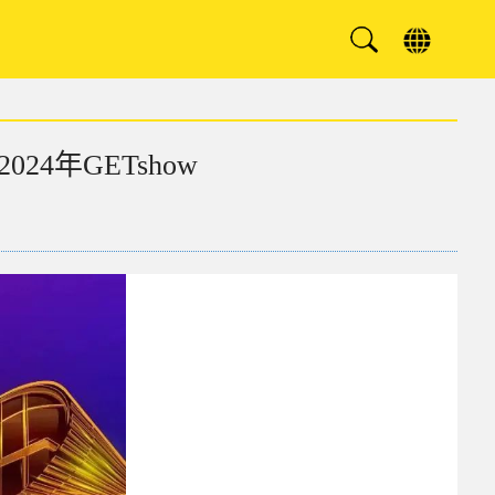
年GETshow