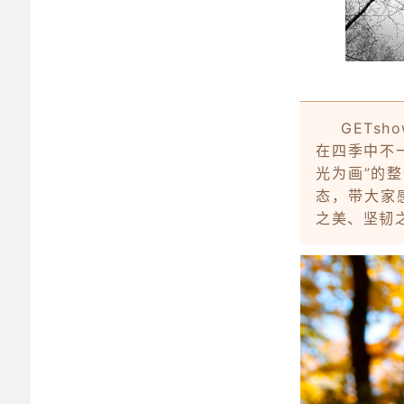
GETsh
在四季中不
光为画
”的
态，带大家
之美、坚韧