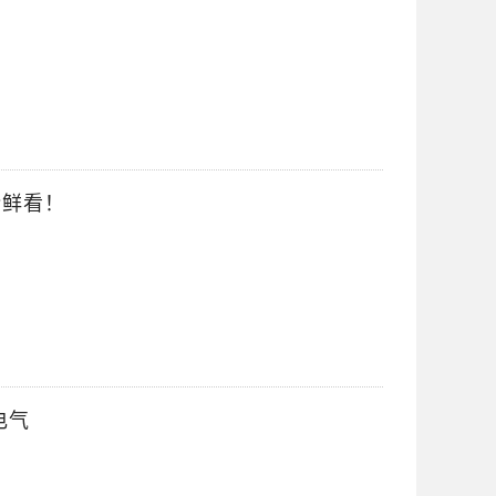
抢鲜看！
电气